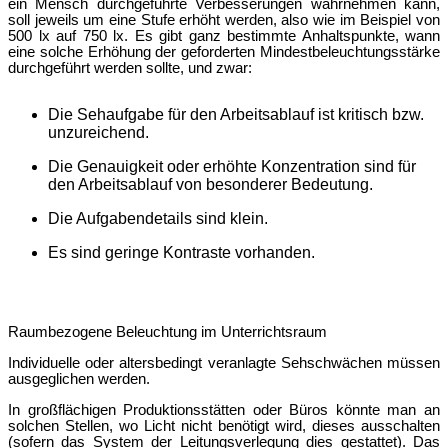
ein Mensch durchgefü
hrte Verbesserungen
wahrnehmen kann,
soll jeweils um eine Stufe erhöht werden, also wie im Beispiel von
500 lx auf 750 lx. Es gibt ganz bestimmte Anhaltspunkte, wann
eine solche Erhöhung der geforderten Mindestbeleuchtungsstärke
durchgefü
hrt werden sollte, und zwar:
Die Sehaufgabe für den Arbeitsablauf ist kritisch bzw.
unzureichend.
Die Genauigkeit oder erhöhte Konzentration sind für
den Arbeitsablauf von besonderer Bedeutung.
Die Aufgabendetails sind klein.
Es sind geringe Kontraste vorhanden.
Raumbezogene Beleuchtung im Unterrichtsraum
Individuelle oder a
ltersbedingt veranlagte Sehschwächen mü
ssen
ausgeglichen werden.
In großflächigen Produktionsstätten oder Büros könnte man an
solchen Stellen, wo Licht nicht benötigt wird, dieses ausschalten
(sofern das System der Leitungsverlegung dies gestattet). Das