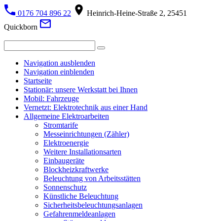
0176 704 896 22
Heinrich-Heine-Straße 2, 25451
Quickborn
Navigation ausblenden
Navigation einblenden
Startseite
Stationär: unsere Werkstatt bei Ihnen
Mobil: Fahrzeuge
Vernetzt: Elektrotechnik aus einer Hand
Allgemeine Elektroarbeiten
Stromtarife
Messeinrichtungen (Zähler)
Elektroenergie
Weitere Installationsarten
Einbaugeräte
Blockheizkraftwerke
Beleuchtung von Arbeitsstätten
Sonnenschutz
Künstliche Beleuchtung
Sicherheitsbeleuchtungsanlagen
Gefahrenmeldeanlagen