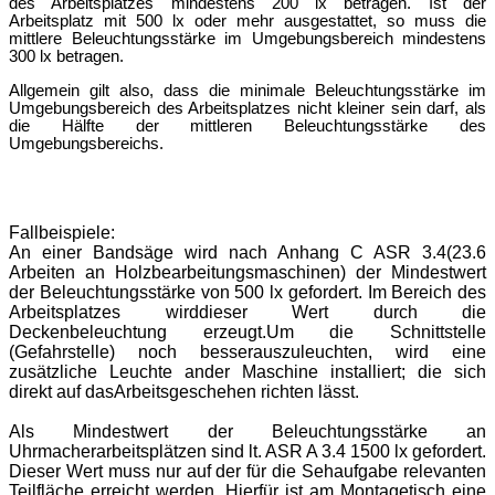
des Arbeitsplatzes mindestens 200 lx betragen. Ist der
Arbeitsplatz mit 500 lx oder mehr ausgestattet, so muss die
mittlere Bel
euchtungsstä
rke im Umgebungsbereich mindestens
300 lx betragen.
Allgemein gilt also, dass die minimale Beleuchtungsstärke im
Umgebungsbereich des Arbeitsplatzes nicht kleiner sein darf, als
die Hälfte der mittleren Beleuchtungsstä
rke des
Umgebungsbereichs.
Fallbeispiele:
An einer Bandsä
ge wird nach Anhang C ASR 3.4
(23.6
Arbeiten an Holzbearbeitungsmaschinen) der Mindestwert
der Beleuchtungsstä
rke von 500 lx gefordert. Im Bereich des
Arbeitsplatzes wird
dieser Wert durch die
Deckenbeleuchtung erzeugt.
Um die Schnittstelle
(Gefahrstelle) noch besser
auszuleuchten, wird eine
zusä
tzliche Leuchte an
der Maschine installiert; die sich
direkt auf das
Arbeits
geschehen richten lä
sst.
Als Mindestwert der Beleuchtungsstärke an
Uhrmacherarbeitsplätzen sind lt. ASR A 3.4 1500 lx gefordert.
Dieser Wert muss nur auf der für die Sehaufgabe relevanten
Teilfläche erreicht werden. Hierfür ist am Montagetisch eine