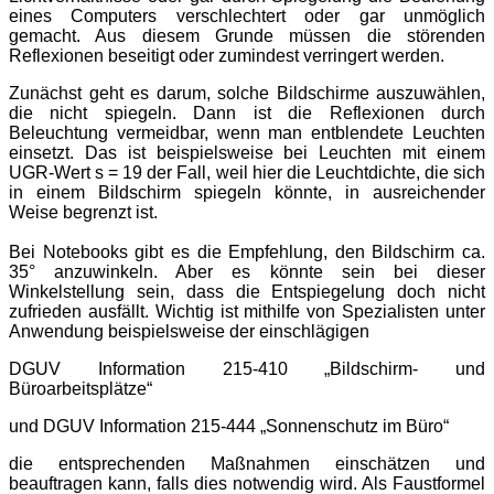
eines Computers verschlechtert oder gar unmöglich
gemacht. Aus diesem Grunde müssen die stö
renden
Reflexionen beseitigt oder zumindest verringert werden.
Zunächst geht es darum, solche Bildschirme auszuwä
hlen,
die nicht spiegeln. Dann ist die Reflexionen durch
Beleuchtung vermeidbar, wenn man entblendete Leuchten
einsetzt. Das ist beispielsweise bei Leuchten mit einem
UGR-Wert s = 19 der Fall, weil hier die Leu
chtdichte, die sich
in einem Bildschirm spiegeln kö
nnte, in ausreichender
Weise begrenzt ist.
Bei Notebooks gibt es die Empfehlung, den Bildschirm ca.
35°
anzuwinkel
n. Aber es könnte sein bei dieser
Winkelstellung sein, dass die Entspiegelung doch nicht
zufrieden ausfällt. Wichtig ist mithilfe von Spezialisten unter
Anwendung beispielsweise der einschlä
gigen
DGUV Information 215-410 „Bildschirm- und
Büroarbeitsplä
tze
“
und DGUV Information 215-444 „Sonnenschutz im Büro“
die entsprechenden Maßnahmen einschä
tzen und
beauftragen kann, falls dies notwendig wird. Als Faustformel