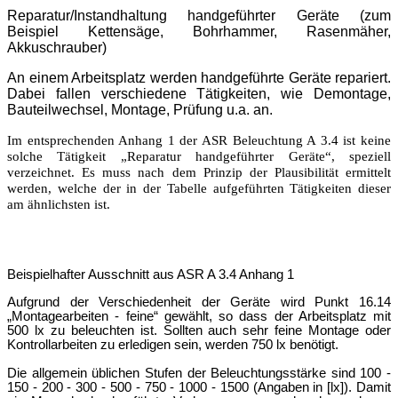
Reparatur/Instandhaltung handgeführter Geräte (zum
Beispiel Kettensäge, Bohrhammer, Rasenmäher,
Akkuschrauber)
An einem Arbeitsplatz werden handgeführte Geräte repariert.
Dabei fallen verschiedene Tätigkeiten, wie Demontage,
Bauteilwechsel, Montage, Prüfung u.a. an.
Im entsprechenden Anhang 1 der ASR Beleuchtung A 3.4 ist keine
solche Tätigkeit „Reparatur handgeführter Geräte“, speziell
verzeichnet. Es muss nach dem Prinzip der Plausibilität ermittelt
werden, welche der in der Tabelle aufgeführten Tätigkeiten dieser
am ähnlichsten ist.
Beispielhafter Ausschnitt aus ASR A 3.4 Anhang 1
Aufgrund der Verschiedenheit der Geräte wird Punkt 16.14
„Montagearbeiten - feine“ gewä
hlt, so dass der Arbeitsplatz mit
500 lx zu beleuchten ist. Sollten auch sehr
feine Montage oder
Kontrollarbeiten zu erledigen sein, werden 750 lx benö
tigt.
Die allgemein üblichen Stufen der Beleuchtungsstärke sind 100 -
150 - 200 - 300 - 500 - 750 - 1000 - 1500 (Angaben in [lx]). Damit