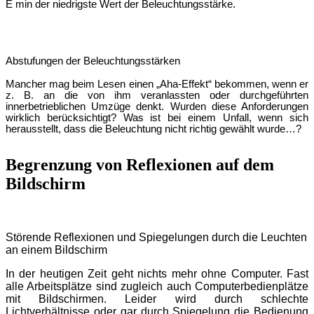
Ē min der niedrigste Wert der Beleuchtungsstä
rke.
Abstufungen der Beleuchtungsstä
rken
Mancher mag beim Lesen einen „Aha-Effekt“ bekommen, wenn er
z. B. an die von ihm veranlassten oder durchgeführten
innerbetrieblichen Umzüge denkt. Wurden diese Anforderungen
wirklich berü
cksichtigt? Was ist bei einem
Unfall, wenn sich
herausstellt, dass die Beleuchtung nicht richtig gewählt wurde…
?
Begrenzung von Reflexionen auf dem
Bildschirm
Stö
rende Reflexionen und Spiegelungen durch die Leuchten
an einem Bildschirm
In der heutigen Zeit geht nichts mehr ohne Computer. Fast
alle Arbeitsplätze sind zugleich auch Computerbedienplä
tze
mit Bild
schirmen. Leider wird durch schlechte
Lichtverhältnisse oder gar durch Spiegelung die Bedienung