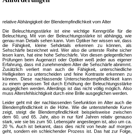
relative Abhä
ngigkeit der Blendempfindlichkeit vom Alter
Die Beleuchtungsstärke ist eine wichtige Kenngröße für die
Beleuchtung. Mit von der Beleuchtungsstärke ist abhä
ngig, wie
genau man Details sehen kann. Vom Optiker her wissen wir, dass
di
e Fähigkeit, kleine Sehdetails erkennen zu können, als
Sehschärfe bezeichnet wird. Wer also die unterste Reihe sicher
lesen kann, hat eine hohe Sehschärfe. Von diesen gelegentlichen
Prüfungen beim Augenarzt oder Optiker weiß
jeder aus eigener
Erfahrung, da
ss mit zunehmendem Alter die Sehschärfe abnimmt.
Zusätzlich verliert man auch die Fähigkeit, unterschiedliche
Helligkeiten zu unterscheiden und feine Kontraste erkennen zu
kö
nnen. Diese nachlassende Unterschiedsempfindlichkeit kann
zu einem gewissen Teil d
urch Erhöhung der Beleuchtungsstärke
ausgeglichen werden. Allerdings ist das nicht völlig mö
glich. Also
muss Altersfehlsichtigkeit durch eine Brille ausgeglichen werden.
Leider geht mit der nachlassenden Seefunktion im Alter auch die
Blendempfindlichkeit i
n die Höhe. Wie die untenstehende Kurve
zeigt, steigt die Blendempfindlichkeit beispielsweise zwischen
dem 60. und 65. Jahr, also in nur fü
nf Jahren relativ genauso
stark, wie sie bis zum 50. Lebensjahr angestiegen ist, also um ca.
20 %. Auch ist bekannt,
dass dies nicht von heute auf morgen
geht, sondern ein schleichender Prozess ist. Das hat zur Folge,