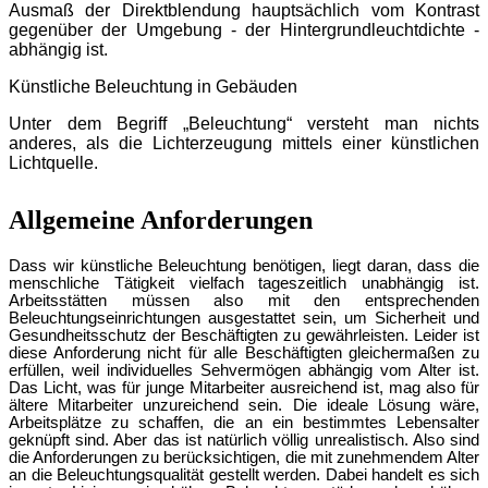
Ausmaß der Direktblendung hauptsächlich vom Kontrast
gegenüber der Umgebung - der Hintergrundleuchtdichte -
abhängig ist.
Künstliche Beleuchtung in Gebäuden
Unter dem Begriff „Beleuchtung“ versteht man nichts
anderes, als die Lichterzeugung mittels einer künstlichen
Lichtquelle.
Allgemeine Anforderungen
Dass wir künstliche Beleuchtung benötigen, liegt daran, dass die
menschliche Tätigkeit vielfach tageszeitlich unabhängig ist.
Arbeitsstätten mü
ssen also mit den entsprechenden
B
eleuchtungseinrichtungen ausgestattet sein, um Sicherheit und
Gesundheitsschutz der Beschäftigten zu gewährleisten. Leider ist
diese Anforderung nicht für alle Beschäftigten gleichermaßen zu
erfüllen, weil individuelles Sehvermögen abhä
ngig vom Alter ist.
Das Licht, was für junge Mitarbeiter ausreichend ist, mag also für
ältere Mitarbeiter unzureichend sein. Die ideale Lösung wäre,
Arbeitsplätze zu schaffen, die an ein bestimmtes Lebensalter
geknüpft sind. Aber das ist natürlich vö
llig unrealistisch. Also s
ind
die Anforderungen zu berücksichtigen, die mit zunehmendem Alter
an die Beleuchtungsqualität gestellt werden. Dabei handelt es sich