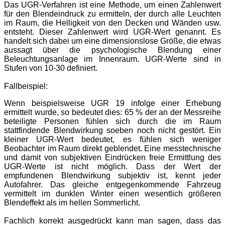
Das UGR-Verfahren ist eine Methode, um einen Zahlenwert
für den Blendeindruck zu ermitteln, der durch alle Leuchten
im Raum, die Helligkeit von den Decken und Wänden usw.
entsteht. Dieser Zahlenwert wird UGR-Wert genannt. Es
handelt sich dabei um eine dimensionslose Größe, die etwas
aussagt ü
ber die psychologische Blendung einer
Beleuchtungsanlage im Innenraum. UGR-Werte sind in
Stufen von 10-30 definiert.
Fallbeispiel:
Wenn beispielsweise UGR 19 infolge einer Erhebung
ermittelt wurde, so bedeutet dies: 65 % der an der Messreihe
beteiligte Personen fühlen sich durch die im Raum
stattfindende Blendwirkung soeben noch nicht gestört. Ein
kleiner UGR-Wert bedeutet, es fühlen sich weniger
Beobachter im Raum direkt geblendet. Eine messtechnische
und damit von subjektiven Eindrücken freie Ermittlung des
UGR-Werte ist nicht möglich. Dass der Wert der
empfundenen Blendwirkung subjektiv ist, kennt jeder
Autofahrer. Das gleiche entgegenkommende Fahrzeug
vermittelt im dunklen Winter einen wesentlich größ
eren
Blendeffekt als im hellen Sommerlicht.
Fachlich korrekt ausgedrü
ckt kann man sagen, dass das