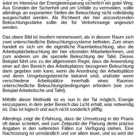
wäre im Interesse der Energieeinsparung sicherlich ein guter Weg.
Aus Gründen der Sicherheit und um Unfälle zu vermeiden, sollte
allerdings an exponierten Stellen die Beleuchtung nicht vollstä
ndig
ausgeschaltet werden. Als Richtwert der hier anzusetzenden
Be
leuchtungsstärke sollte der fü
r Verkehrswege angesetzt
werden.
Das obere Bild ist insofern nennenswert, als in diesem Raum sich
zwei unterschiedliche Beleuchtungssysteme befinden. Zum einen
handelt
es sich um die eigentliche Raumbeleuchtung, also die
Arbeitsplatzbeleuchtung der hier sitzenden Mitarbeiter/innen, und
zum anderen um die spezielle Beleuchtung der Tafel. Dieses
Beispiel fü
hrt uns zu der allgemeinen Regel, dass die Anwendung
einer auf den
Bereich des Arbeitsplatzes bezogenen Beleuchtung
dann gegeben sein kann, wenn die Anordnung der Arbeitsplätze
und deren Umgebungsbereiche bekannt sind, und/oder wenn
verschiedene Arbeitsplä
tze innerhalb eines Raumes
unterschiedliche Beleuchtungsbedingungen erfordern (wie zum
Beispiel Arbeitstische und Tafel).
Mithilfe dieser Methodik ist es nun in der Tat möglich, Energie
einzusparen, in dem jeder Bereich das Licht erhä
lt, was notwendig
ist. Das ist logisch und auch nicht sonderlich pfiffig.
Allerdings
zeigt die Erfahrung, dass die Umsetzung in der Praxis
oft daran scheitert, weil zum Zeitpunkt der Planung derlei präzise
Angaben in den seltensten Fällen zur Verfügung stehen. Eine
Nachrüstung ist umstä
ndlich und vor allem teuer, und so wird der